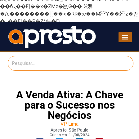
��ϐܢ��F[��x�ZMz�G�� %嬩
�/c��������[[��<�RI:�:c��MΎ��:z�졾
�ܢ��F[��R�ZM~�D
A Venda Ativa: A Chave
para o Sucesso nos
Negócios
VP Lima
Apresto, São Paulo
Criado em:
11/08/2024