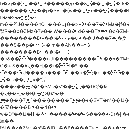
b�>j��)΄��!P�����ԫ��&���;�"k��B
��������p�SVT�(w��ę��!j����
��x�;�-
m��@J����nQ+���պ��כ��7�Ma�jf��J��ͱ4j���Ѳ�
撆R��x�ZMz�7v��IW���/d��ٞ�Тז�c�ZM~�ji�� ߒ��sQz�����Ԡ��DW��3�De�n"��M�+/
��������B��:�-�u��IJ���7j�委
���9��p�=�'m��AN�ޭ�=/
��������B��:�-
�n&������nUf���������q��x�ZM
Ϲ�+,&��Ὰܢ��F[��(�1�*"��
ϒ��"J����ԧ�����<�;�b"�� ���"j����
,�!q�� қ�*]/
���؝�2��7�SMc�s"���ޭ�DQ/�应
�ܢ��F_��!� :�s"��
����7`��������F��+�SVT�n"��IJ�
�应����B ��4�
w�D"��IJ�׭�-`������S��9�Dr�ji��EJ߅��gJ�
应��
矁[��x�ZM~�n"��IB؃��!'����Тѕ��+��(m��IK�ʭ�/|