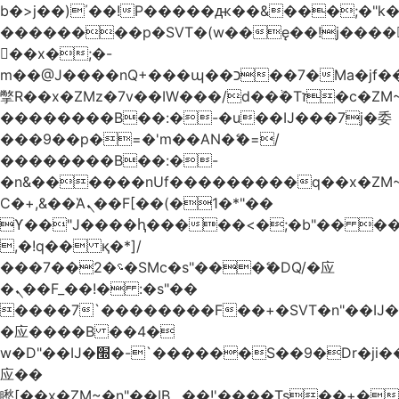
b�>j��)΄��!P�����ԫ��&���;�"k��B
��������p�SVT�(w��ę��!j����
��x�;�-
m��@J����nQ+���պ��כ��7�Ma�jf��J��ͱ4j���Ѳ�
撆R��x�ZMz�7v��IW���/d��ٞ�Тז�c�ZM~�ji�� ߒ��sQz�����Ԡ��DW��3�De�n"��M�+/
��������B��:�-�u��IJ���7j�委
���9��p�=�'m��AN�ޭ�=/
��������B��:�-
�n&������nUf���������q��x�ZM
Ϲ�+,&��Ὰܢ��F[��(�1�*"��
ϒ��"J����ԧ�����<�;�b"�� ���"j����
,�!q�� қ�*]/
���؝�2��7�SMc�s"���ޭ�DQ/�应
�ܢ��F_��!� :�s"��
����7`��������F��+�SVT�n"��IJ�
�应����B ��4�
w�D"��IJ�׭�-`������S��9�Dr�ji��EJ߅��gJ�
应��
矁[��x�ZM~�n"��IB؃��!'����Тѕ��+��(m��IK�ʭ�/|