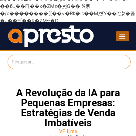
��ϐܢ��F[��x�ZMz�G�� %嬩
�/c��������[[��<�RI:�:c��MΎ��:z�졾
�ܢ��F[��R�ZM~�D
A Revolução da IA para
Pequenas Empresas:
Estratégias de Venda
Imbatíveis
VP Lima