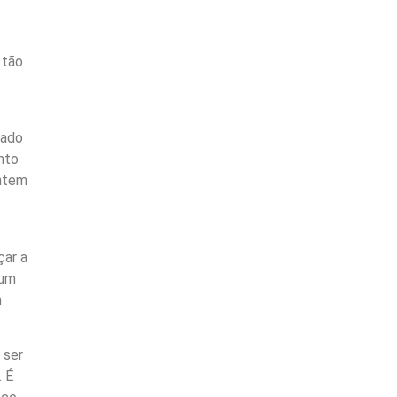
 tão
cado
nto
antem
çar a
 um
m
 ser
. É