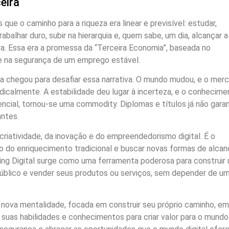
eira
ue o caminho para a riqueza era linear e previsível: estudar,
alhar duro, subir na hierarquia e, quem sabe, um dia, alcançar a
ra. Essa era a promessa da “Terceira Economia”, baseada no
e na segurança de um emprego estável.
a chegou para desafiar essa narrativa. O mundo mudou, e o mer
dicalmente. A estabilidade deu lugar à incerteza, e o conhecime
encial, tornou-se uma commodity. Diplomas e títulos já não gar
antes.
criatividade, da inovação e do empreendedorismo digital. É o
 do enriquecimento tradicional e buscar novas formas de alcan
ting Digital surge como uma ferramenta poderosa para construir
 público e vender seus produtos ou serviços, sem depender de u
nova mentalidade, focada em construir seu próprio caminho, em
uas habilidades e conhecimentos para criar valor para o mundo