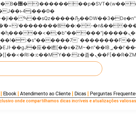
���x�;�-
AN�ޭ�=/��������B��:�-�n&���
��ϐܢ��F[��x�ZMz�G�� %嬩�/c��������[[��<�RI:�:c��MΎ��:z
Ebook
Atendimento ao Cliente
Dicas
Perguntas Frequente
lusivo onde compartilhamos dicas incríveis e atualizações valiosas