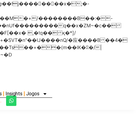
���nUf���������q��x�ZM~�
c��
�졾�ܢ��F[��R�ZM~�D
s
Insights
Jogos
.