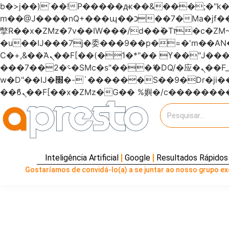
b�>j��)΄��!P�����ԫ��&���;�"k��B�޶�}��������p�SVT�(w��ę��!j�����
m��@J����nQ+���պ��כ��7�Ma�jf��J��ͱ4j���Ѳ�
撆R��x�ZMz�7v��IW���/d��ٞ�Тז�c�ZM~�ji�� ߒ��sQz�����Ԡ��DW��3�De�n"��M�+/��������B��:�-
�u��IJ���7j�委���9��p�=�'m��
Ϲ�+,&��Ὰܢ��F[��(�1�*"�� ϒ��"J����ԧ�����<�;�b"�� ���"j�����ܢ��F[��x� ,�!q�� қ�*]/
���؝�2��7�SMc�s"���ޭ�DQ/�应�ܢ��F_��!� :�s"������7`��������F��+�SVT�n"��IJ����nQ/�应����B ��4�
w�D"��IJ�׭�-`������S��9�Dr�ji��EJ߅��gJ�应��矁[��x�ZM~�n"��IB؃��!'����Тѕ��+��(m��IK�ʭ�/|
Inteligência Artificial
Google
Resultados Rápidos
Gostaríamos de convidá-lo(a) a se juntar ao nosso grupo exc