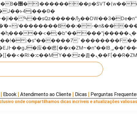
���x�;�-
AN�ޭ�=/��������B��:�-�n&���
��ϐܢ��F[��x�ZMz�G�� %嬩�/c��������[[��<�RI:�:c��MΎ��:z
Ebook
Atendimento ao Cliente
Dicas
Perguntas Frequente
lusivo onde compartilhamos dicas incríveis e atualizações valiosas