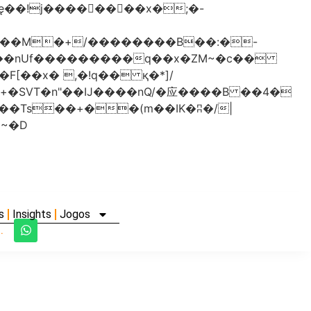
���nUf���������q��x�ZM~�
c��
�졾�ܢ��F[��R�ZM~�D
s
Insights
Jogos
.