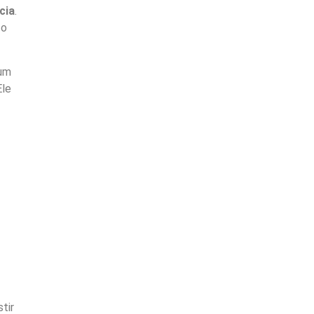
cia
.
 o
 um
Ele
tir