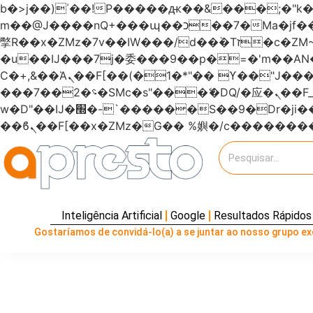
b�>j��)΄��!P�����ԫ��&���;�"k��B�޶�}��������p�SVT�(w��ę��!j�����
m��@J����nQ+���պ��כ��7�Ma�jf��J��ͱ4j���Ѳ�
撆R��x�ZMz�7v��IW���/d��ٞ�Тז�c�ZM~�ji�� ߒ��sQz�����Ԡ��DW��3�De�n"��M�+/��������B��:�-
�u��IJ���7j�委���9��p�=�'m��
Ϲ�+,&��Ὰܢ��F[��(�1�*"�� ϒ��"J����ԧ�����<�;�b"�� ���"j�����ܢ��F[��x� ,�!q�� қ�*]/
���؝�2��7�SMc�s"���ޭ�DQ/�应�ܢ��F_��!� :�s"������7`��������F��+�SVT�n"��IJ����nQ/�应����B ��4�
w�D"��IJ�׭�-`������S��9�Dr�ji��EJ߅��gJ�应��矁[��x�ZM~�n"��IB؃��!'����Тѕ��+��(m��IK�ʭ�/|
Inteligência Artificial
Google
Resultados Rápidos
Gostaríamos de convidá-lo(a) a se juntar ao nosso grupo exc