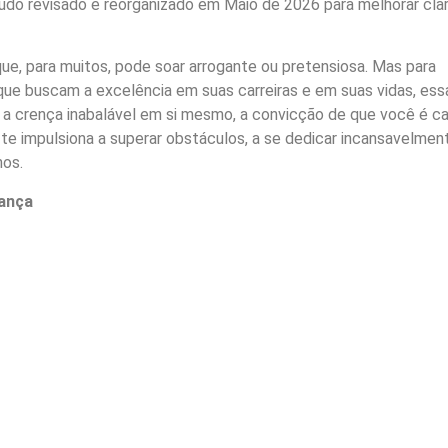
do revisado e reorganizado em Maio de 2026 para melhorar clar
que, para muitos, pode soar arrogante ou pretensiosa. Mas para
que buscam a excelência em suas carreiras e em suas vidas, ess
 a crença inabalável em si mesmo, a convicção de que você é c
 te impulsiona a superar obstáculos, a se dedicar incansavelmen
hos.
iança