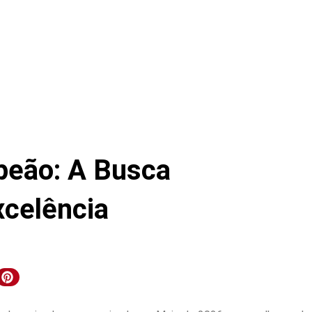
peão: A Busca
xcelência