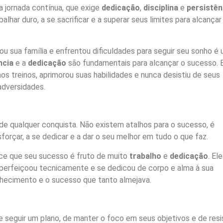
a jornada contínua, que exige
dedicação
,
disciplina
e
persistên
alhar duro, a se sacrificar e a superar seus limites para alcançar
ou sua família e enfrentou dificuldades para seguir seu sonho é
ncia
e a
dedicação
são fundamentais para alcançar o sucesso. 
s treinos, aprimorou suas habilidades e nunca desistiu de seus
adversidades.
 de qualquer conquista. Não existem atalhos para o sucesso, é
forçar, a se dedicar e a dar o seu melhor em tudo o que faz.
ce que seu sucesso é fruto de muito
trabalho
e
dedicação
. Ele
aperfeiçoou tecnicamente e se dedicou de corpo e alma à sua
nhecimento e o sucesso que tanto almejava.
 seguir um plano, de manter o foco em seus objetivos e de resis