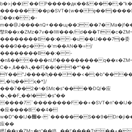
b�>j��)΄��!P�����ԫ��&���;�"k��B
��������p�SVT�(w��ę��!j����
��x�;�-
m��@J����nQ+���պ��כ��7�Ma�jf��J��ͱ4j���Ѳ�
撆R��x�ZMz�7v��IW���/d��ٞ�Тז�c�ZM~�ji�� ߒ��sQz�����Ԡ��DW��3�De�n"��M�+/
��������B��:�-�u��IJ���7j�委
���9��p�=�'m��AN�ޭ�=/
��������B��:�-
�n&������nUf���������q��x�ZM
Ϲ�+,&��Ὰܢ��F[��(�1�*"��
ϒ��"J����ԧ�����<�;�b"�� ���"j����
,�!q�� қ�*]/
���؝�2��7�SMc�s"���ޭ�DQ/�应
�ܢ��F_��!� :�s"��
����7`��������F��+�SVT�n"��IJ�
�应����B ��4�
w�D"��IJ�׭�-`������S��9�Dr�ji��EJ߅��gJ�
应��
矁[��x�ZM~�n"��IB؃��!'����Тѕ��+��(m��IK�ʭ�/|