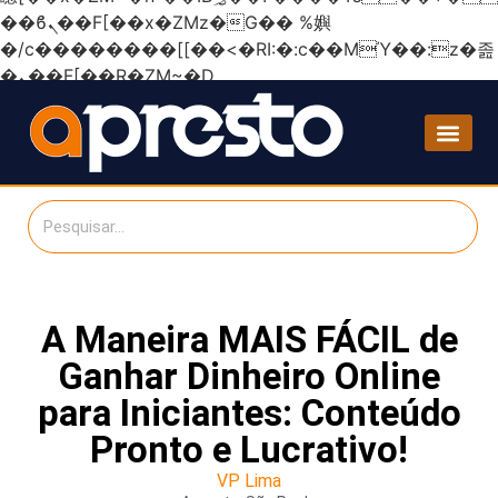
��ϐܢ��F[��x�ZMz�G�� %嬩
�/c��������[[��<�RI:�:c��MΎ��:z�졾
�ܢ��F[��R�ZM~�D
A Maneira MAIS FÁCIL de
Ganhar Dinheiro Online
para Iniciantes: Conteúdo
Pronto e Lucrativo!
VP Lima