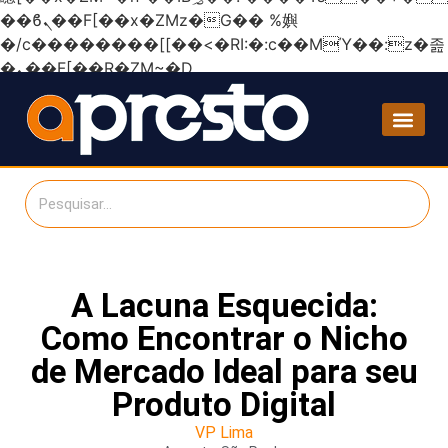
��ϐܢ��F[��x�ZMz�G�� %嬩
�/c��������[[��<�RI:�:c��MΎ��:z�졾
�ܢ��F[��R�ZM~�D
A Lacuna Esquecida:
Como Encontrar o Nicho
de Mercado Ideal para seu
Produto Digital
VP Lima