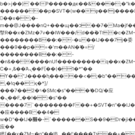
b�>j��)΄��!P�����ԫ��&���;�"k��B
��������p�SVT�(w��ę��!j����
��x�;�-
m��@J����nQ+���պ��כ��7�Ma�jf��J��ͱ4j���Ѳ�
撆R��x�ZMz�7v��IW���/d��ٞ�Тז�c�ZM~�ji�� ߒ��sQz�����Ԡ��DW��3�De�n"��M�+/
��������B��:�-�u��IJ���7j�委
���9��p�=�'m��AN�ޭ�=/
��������B��:�-
�n&������nUf���������q��x�ZM
Ϲ�+,&��Ὰܢ��F[��(�1�*"��
ϒ��"J����ԧ�����<�;�b"�� ���"j����
,�!q�� қ�*]/
���؝�2��7�SMc�s"���ޭ�DQ/�应
�ܢ��F_��!� :�s"��
����7`��������F��+�SVT�n"��IJ�
�应����B ��4�
w�D"��IJ�׭�-`������S��9�Dr�ji��EJ߅��gJ�
应��
矁[��x�ZM~�n"��IB؃��!'����Тѕ��+��(m��IK�ʭ�/|