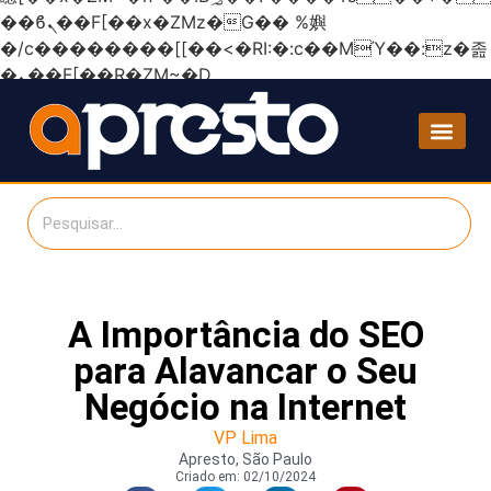
��ϐܢ��F[��x�ZMz�G�� %嬩
�/c��������[[��<�RI:�:c��MΎ��:z�졾
�ܢ��F[��R�ZM~�D
A Importância do SEO
para Alavancar o Seu
Negócio na Internet
VP Lima
Apresto, São Paulo
Criado em:
02/10/2024