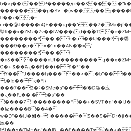
b�>j��)΄��!P�����ԫ��&���;�"k��B
��������p�SVT�(w��ę��!j����
��x�;�-
m��@J����nQ+���պ��כ��7�Ma�jf��J��ͱ4j���Ѳ�
撆R��x�ZMz�7v��IW���/d��ٞ�Тז�c�ZM~�ji�� ߒ��sQz�����Ԡ��DW��3�De�n"��M�+/
��������B��:�-�u��IJ���7j�委
���9��p�=�'m��AN�ޭ�=/
��������B��:�-
�n&������nUf���������q��x�ZM
Ϲ�+,&��Ὰܢ��F[��(�1�*"��
ϒ��"J����ԧ�����<�;�b"�� ���"j����
,�!q�� қ�*]/
���؝�2��7�SMc�s"���ޭ�DQ/�应
�ܢ��F_��!� :�s"��
����7`��������F��+�SVT�n"��IJ�
�应����B ��4�
w�D"��IJ�׭�-`������S��9�Dr�ji��EJ߅��gJ�
应��
矁[��x�ZM~�n"��IB؃��!'����Тѕ��+��(m��IK�ʭ�/|