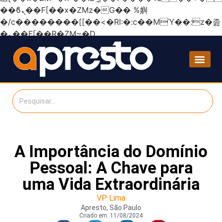
��ϐܢ��F[��x�ZMz�G�� %嬩
�/c��������[[��<�RI:�:c��MΎ��:z�졾
�ܢ��F[��R�ZM~�D
A Importância do Domínio
Pessoal: A Chave para
uma Vida Extraordinária
VP Lima
Apresto, São Paulo
Criado em:
11/08/2024