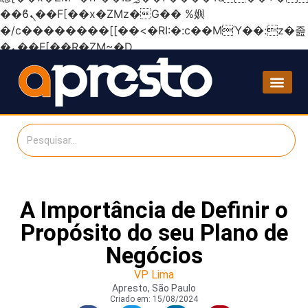
��ϐܢ��F[��x�ZMz�G�� %嬩
�/c��������[[��<�RI:�:c��MΎ��:z�졾
�ܢ��F[��R�ZM~�D
A Importância de Definir o
Propósito do seu Plano de
Negócios
VP Lima
Apresto, São Paulo
Criado em:
15/08/2024