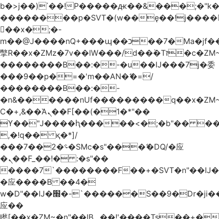
b�>j��)΄��!P�����ԫ��&���;�"k��B
��������p�SVT�(w��ę��!j����
��x�;�-
m��@J����nQ+���պ��כ��7�Ma�jf��J��ͱ4j���Ѳ�
撆R��x�ZMz�7v��IW���/d��ٞ�Тז�c�ZM~�ji�� ߒ��sQz�����Ԡ��DW��3�De�n"��M�+/
��������B��:�-�u��IJ���7j�委
���9��p�=�'m��AN�ޭ�=/
��������B��:�-
�n&������nUf���������q��x�ZM
Ϲ�+,&��Ὰܢ��F[��(�1�*"��
ϒ��"J����ԧ�����<�;�b"�� ���"j����
,�!q�� қ�*]/
���؝�2��7�SMc�s"���ޭ�DQ/�应
�ܢ��F_��!� :�s"��
����7`��������F��+�SVT�n"��IJ�
�应����B ��4�
w�D"��IJ�׭�-`������S��9�Dr�ji��EJ߅��gJ�
应��
矁[��x�ZM~�n"��IB؃��!'����Тѕ��+��(m��IK�ʭ�/|