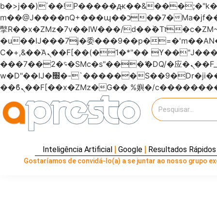
b�>j��)΄��!P�����ԫ��&���;�"k��B�޶�}��������p�SVT�(w��ę��!j�����
m��@J����nQ+���պ��כ��7�Ma�jf��J��ͱ4j���Ѳ�
撆R��x�ZMz�7v��IW���/d��ٞ�Тז�c�ZM~�ji�� ߒ��sQz�����Ԡ��DW��3�De�n"��M�+/��������B��:�-
�u��IJ���7j�委���9��p�=�'m��
Ϲ�+,&��Ὰܢ��F[��(�1�*"�� ϒ��"J����ԧ�����<�;�b"�� ���"j�����ܢ��F[��x� ,�!q�� қ�*]/
���؝�2��7�SMc�s"���ޭ�DQ/�应�ܢ��F_��!� :�s"������7`��������F��+�SVT�n"��IJ����nQ/�应����B ��4�
w�D"��IJ�׭�-`������S��9�Dr�ji��EJ߅��gJ�应��矁[��x�ZM~�n"��IB؃��!'����Тѕ��+��(m��IK�ʭ�/|
Inteligência Artificial
Google
Resultados Rápidos
Gostaríamos de convidá-lo(a) a se juntar ao nosso grupo exc