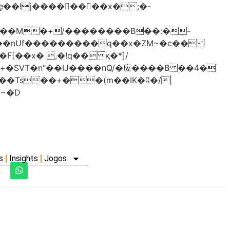
���nUf���������q��x�ZM~�
c��
�졾�ܢ��F[��R�ZM~�D
s
Insights
Jogos
.