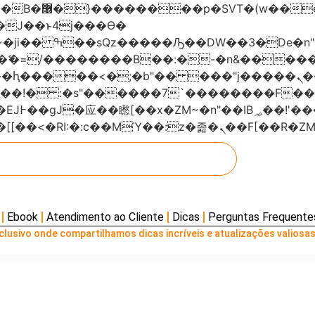
���x�;�-
AN�ޭ�=/��������B��:�-�n&���
��ϐܢ��F[��x�ZMz�G�� %嬩�/c��������[[��<�RI:�:c��MΎ��:z
Ebook
Atendimento ao Cliente
Dicas
Perguntas Frequente
lusivo onde compartilhamos dicas incríveis e atualizações valiosas