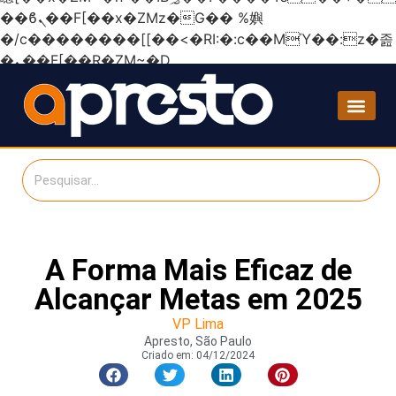
��ϐܢ��F[��x�ZMz�G�� %嬩
�/c��������[[��<�RI:�:c��MΎ��:z�졾
�ܢ��F[��R�ZM~�D
A Forma Mais Eficaz de
Alcançar Metas em 2025
VP Lima
Apresto, São Paulo
Criado em:
04/12/2024