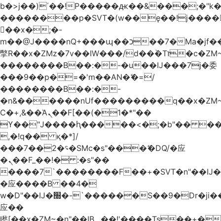
b�>j��)΄��!P�����ԫ��&���;�"k��B
��������p�SVT�(w��ę��!j����
��x�;�-
m��@J����nQ+���պ��כ��7�Ma�jf��J��ͱ4j���Ѳ�
撆R��x�ZMz�7v��IW���/d��ٞ�Тז�c�ZM~�ji�� ߒ��sQz�����Ԡ��DW��3�De�n"��M�+/
��������B��:�-�u��IJ���7j�委
���9��p�=�'m��AN�ޭ�=/
��������B��:�-
�n&������nUf���������q��x�ZM
Ϲ�+,&��Ὰܢ��F[��(�1�*"��
ϒ��"J����ԧ�����<�;�b"�� ���"j����
,�!q�� қ�*]/
���؝�2��7�SMc�s"���ޭ�DQ/�应
�ܢ��F_��!� :�s"��
����7`��������F��+�SVT�n"��IJ�
�应����B ��4�
w�D"��IJ�׭�-`������S��9�Dr�ji��EJ߅��gJ�
应��
矁[��x�ZM~�n"��IB؃��!'����Тѕ��+��(m��IK�ʭ�/|