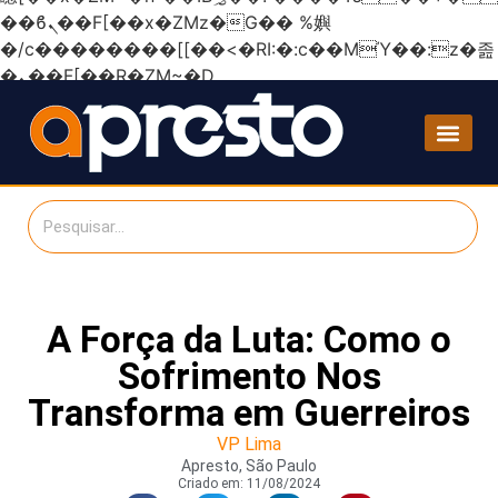
��ϐܢ��F[��x�ZMz�G�� %嬩
�/c��������[[��<�RI:�:c��MΎ��:z�졾
�ܢ��F[��R�ZM~�D
A Força da Luta: Como o
Sofrimento Nos
Transforma em Guerreiros
VP Lima
Apresto, São Paulo
Criado em:
11/08/2024