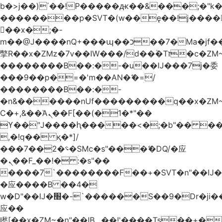
b�>j��)΄��!P�����ԫ��&���;�"k��B
��������p�SVT�(w��ę��!j����
��x�;�-
m��@J����nQ+���պ��כ��7�Ma�jf��J��ͱ4j���Ѳ�
撆R��x�ZMz�7v��IW���/d��ٞ�Тז�c�ZM~�ji�� ߒ��sQz�����Ԡ��DW��3�De�n"��M�+/
��������B��:�-�u��IJ���7j�委
���9��p�=�'m��AN�ޭ�=/
��������B��:�-
�n&������nUf���������q��x�ZM
Ϲ�+,&��Ὰܢ��F[��(�1�*"��
ϒ��"J����ԧ�����<�;�b"�� ���"j����
,�!q�� қ�*]/
���؝�2��7�SMc�s"���ޭ�DQ/�应
�ܢ��F_��!� :�s"��
����7`��������F��+�SVT�n"��IJ�
�应����B ��4�
w�D"��IJ�׭�-`������S��9�Dr�ji��EJ߅��gJ�
应��
矁[��x�ZM~�n"��IB؃��!'����Тѕ��+��(m��IK�ʭ�/|