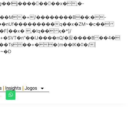
���nUf���������q��x�ZM~�
c��
�졾�ܢ��F[��R�ZM~�D
s
Insights
Jogos
.