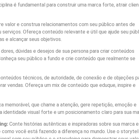
iplina é fundamental para construir uma marca forte, atrair clie
e valor e construa relacionamentos com seu público antes de
 serviços. Ofereça conteúdo relevante e útil que ajude seu públ
as e alcançar seus objetivos.
 dores, dúvidas e desejos de sua persona para criar conteúdos
 Conheça seu público a fundo e crie conteúdo que realmente se
conteúdos técnicos, de autoridade, de conexão e de objeções p
erar vendas. Ofereça um mix de conteúdo que eduque, inspire e
a memorável, que chame a atenção, gere repetição, emoção e
 identidade visual forte e um posicionamento claro para sua ma
ing:
Conte histórias autênticas e inspiradoras sobre sua marca e
 como você está fazendo a diferença no mundo. Use o storytell
ional com seu público e o storydoing para demonstrar seus valo