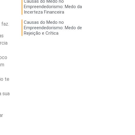
Causas do Medo no
Empreendedorismo: Medo da
Incerteza Financeira
Causas do Medo no
 faz.
Empreendedorismo: Medo de
Rejeição e Crítica
as
rcia
foco
am
io te
a sua
ar