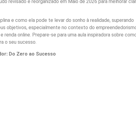
do revisado e reorganizado em Maio de 2026 para melhorar clar
plina e como ela pode te levar do sonho à realidade, superando
eus objetivos, especialmente no contexto do empreendedorismo
e e renda online. Prepare-se para uma aula inspiradora sobre com
ara o seu sucesso.
dor: Do Zero ao Sucesso