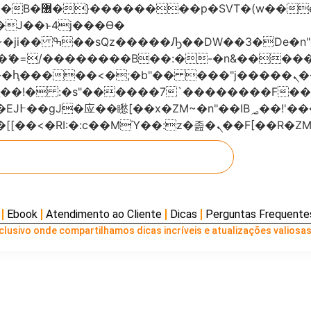
���x�;�-
AN�ޭ�=/��������B��:�-�n&���
��ϐܢ��F[��x�ZMz�G�� %嬩�/c��������[[��<�RI:�:c��MΎ��:z
Ebook
Atendimento ao Cliente
Dicas
Perguntas Frequente
lusivo onde compartilhamos dicas incríveis e atualizações valiosas