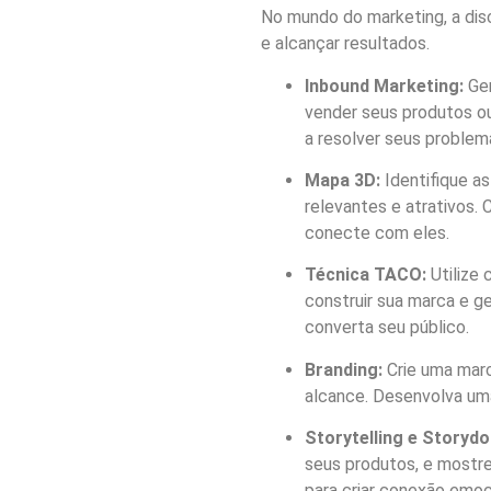
No mundo do marketing, a disc
e alcançar resultados.
Inbound Marketing:
Ger
vender seus produtos ou
a resolver seus problem
Mapa 3D:
Identifique as
relevantes e atrativos.
conecte com eles.
Técnica TACO:
Utilize 
construir sua marca e g
converta seu público.
Branding:
Crie uma marc
alcance. Desenvolva uma
Storytelling e Storydo
seus produtos, e mostre
para criar conexão emoc