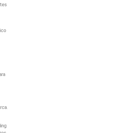
ntes
ico
ara
rca.
ing
res