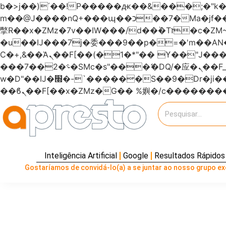
b�>j��)΄��!P�����ԫ��&���;�"k��B�޶�}��������p�SVT�(w��ę��!j�����
m��@J����nQ+���պ��כ��7�Ma�jf��J��ͱ4j���Ѳ�
撆R��x�ZMz�7v��IW���/d��ٞ�Тז�c�ZM~�ji�� ߒ��sQz�����Ԡ��DW��3�De�n"��M�+/��������B��:�-
�u��IJ���7j�委���9��p�=�'m��
Ϲ�+,&��Ὰܢ��F[��(�1�*"�� ϒ��"J����ԧ�����<�;�b"�� ���"j�����ܢ��F[��x� ,�!q�� қ�*]/
���؝�2��7�SMc�s"���ޭ�DQ/�应�ܢ��F_��!� :�s"������7`��������F��+�SVT�n"��IJ����nQ/�应����B ��4�
w�D"��IJ�׭�-`������S��9�Dr�ji��EJ߅��gJ�应��矁[��x�ZM~�n"��IB؃��!'����Тѕ��+��(m��IK�ʭ�/|
Inteligência Artificial
Google
Resultados Rápidos
Gostaríamos de convidá-lo(a) a se juntar ao nosso grupo exc