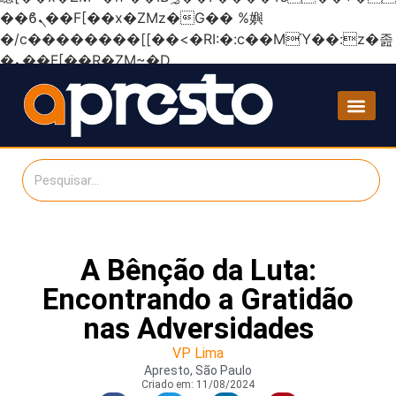
��ϐܢ��F[��x�ZMz�G�� %嬩
�/c��������[[��<�RI:�:c��MΎ��:z�졾
�ܢ��F[��R�ZM~�D
A Bênção da Luta:
Encontrando a Gratidão
nas Adversidades
VP Lima
Apresto, São Paulo
Criado em:
11/08/2024