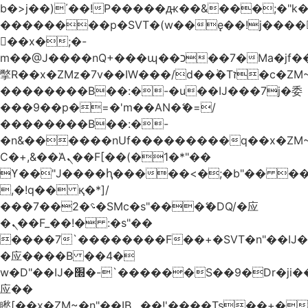
b�>j��)΄��!P�����ԫ��&���;�"k��B
��������p�SVT�(w��ę��!j����
��x�;�-
m��@J����nQ+���պ��כ��7�Ma�jf��J��ͱ4j���Ѳ�
撆R��x�ZMz�7v��IW���/d��ٞ�Тז�c�ZM~�ji�� ߒ��sQz�����Ԡ��DW��3�De�n"��M�+/
��������B��:�-�u��IJ���7j�委
���9��p�=�'m��AN�ޭ�=/
��������B��:�-
�n&������nUf���������q��x�ZM
Ϲ�+,&��Ὰܢ��F[��(�1�*"��
ϒ��"J����ԧ�����<�;�b"�� ���"j����
,�!q�� қ�*]/
���؝�2��7�SMc�s"���ޭ�DQ/�应
�ܢ��F_��!� :�s"��
����7`��������F��+�SVT�n"��IJ�
�应����B ��4�
w�D"��IJ�׭�-`������S��9�Dr�ji��EJ߅��gJ�
应��
矁[��x�ZM~�n"��IB؃��!'����Тѕ��+��(m��IK�ʭ�/|