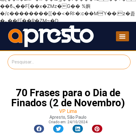
��ϐܢ��F[��x�ZMz�G�� %嬩
�/c��������[[��<�RI:�:c��MΎ��:z�졾
�ܢ��F[��R�ZM~�D
70 Frases para o Dia de
Finados (2 de Novembro)
VP Lima
Apresto, São Paulo
Criado em:
24/10/2024