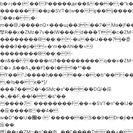
b�>j��)΄��!P�����ԫ��&���;�"k��B
��������p�SVT�(w��ę��!j����
��x�;�-
m��@J����nQ+���պ��כ��7�Ma�jf��J��ͱ4j���Ѳ�
撆R��x�ZMz�7v��IW���/d��ٞ�Тז�c�ZM~�ji�� ߒ��sQz�����Ԡ��DW��3�De�n"��M�+/
��������B��:�-�u��IJ���7j�委
���9��p�=�'m��AN�ޭ�=/
��������B��:�-
�n&������nUf���������q��x�ZM
Ϲ�+,&��Ὰܢ��F[��(�1�*"��
ϒ��"J����ԧ�����<�;�b"�� ���"j����
,�!q�� қ�*]/
���؝�2��7�SMc�s"���ޭ�DQ/�应
�ܢ��F_��!� :�s"��
����7`��������F��+�SVT�n"��IJ�
�应����B ��4�
w�D"��IJ�׭�-`������S��9�Dr�ji��EJ߅��gJ�
应��
矁[��x�ZM~�n"��IB؃��!'����Тѕ��+��(m��IK�ʭ�/|