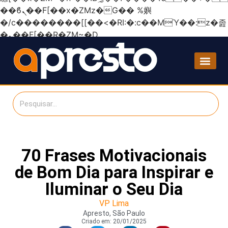
��ϐܢ��F[��x�ZMz�G�� %嬩
�/c��������[[��<�RI:�:c��MΎ��:z�졾
�ܢ��F[��R�ZM~�D
70 Frases Motivacionais
de Bom Dia para Inspirar e
Iluminar o Seu Dia
VP Lima
Apresto, São Paulo
Criado em:
20/01/2025