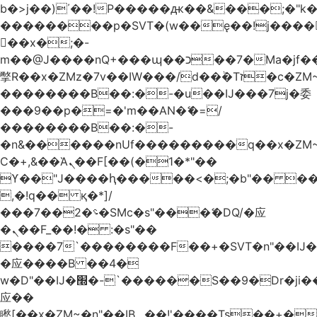
b�>j��)΄��!P�����ԫ��&���;�"k��B
��������p�SVT�(w��ę��!j����
��x�;�-
m��@J����nQ+���պ��כ��7�Ma�jf��J��ͱ4j���Ѳ�
撆R��x�ZMz�7v��IW���/d��ٞ�Тז�c�ZM~�ji�� ߒ��sQz�����Ԡ��DW��3�De�n"��M�+/
��������B��:�-�u��IJ���7j�委
���9��p�=�'m��AN�ޭ�=/
��������B��:�-
�n&������nUf���������q��x�ZM
Ϲ�+,&��Ὰܢ��F[��(�1�*"��
ϒ��"J����ԧ�����<�;�b"�� ���"j����
,�!q�� қ�*]/
���؝�2��7�SMc�s"���ޭ�DQ/�应
�ܢ��F_��!� :�s"��
����7`��������F��+�SVT�n"��IJ�
�应����B ��4�
w�D"��IJ�׭�-`������S��9�Dr�ji��EJ߅��gJ�
应��
矁[��x�ZM~�n"��IB؃��!'����Тѕ��+��(m��IK�ʭ�/|