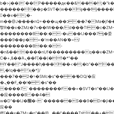
b�>j��)΄��!P�����ԫ��&���;�"k��B
��������p�SVT�(w��ę��!j����
��x�;�-
m��@J����nQ+���պ��כ��7�Ma�jf��J��ͱ4j���Ѳ�
撆R��x�ZMz�7v��IW���/d��ٞ�Тז�c�ZM~�ji�� ߒ��sQz�����Ԡ��DW��3�De�n"��M�+/
��������B��:�-�u��IJ���7j�委
���9��p�=�'m��AN�ޭ�=/
��������B��:�-
�n&������nUf���������q��x�ZM
Ϲ�+,&��Ὰܢ��F[��(�1�*"��
ϒ��"J����ԧ�����<�;�b"�� ���"j����
,�!q�� қ�*]/
���؝�2��7�SMc�s"���ޭ�DQ/�应
�ܢ��F_��!� :�s"��
����7`��������F��+�SVT�n"��IJ�
�应����B ��4�
w�D"��IJ�׭�-`������S��9�Dr�ji��EJ߅��gJ�
应��
矁[��x�ZM~�n"��IB؃��!'����Тѕ��+��(m��IK�ʭ�/|