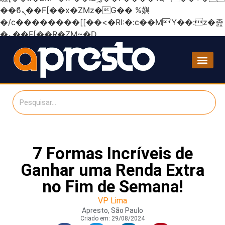
��ϐܢ��F[��x�ZMz�G�� %嬩
�/c��������[[��<�RI:�:c��MΎ��:z�졾
�ܢ��F[��R�ZM~�D
7 Formas Incríveis de
Ganhar uma Renda Extra
no Fim de Semana!
VP Lima
Apresto, São Paulo
Criado em:
29/08/2024