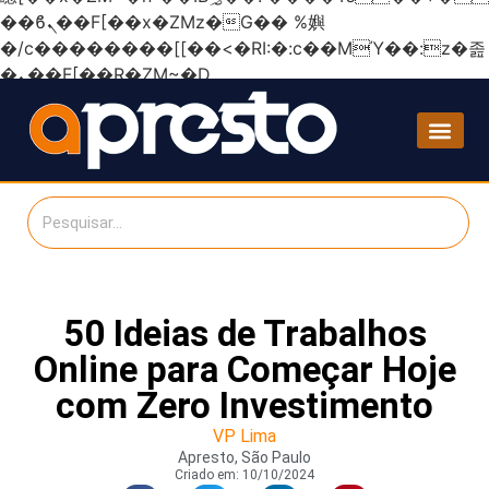
��ϐܢ��F[��x�ZMz�G�� %嬩
�/c��������[[��<�RI:�:c��MΎ��:z�졾
�ܢ��F[��R�ZM~�D
50 Ideias de Trabalhos
Online para Começar Hoje
com Zero Investimento
VP Lima
Apresto, São Paulo
Criado em:
10/10/2024