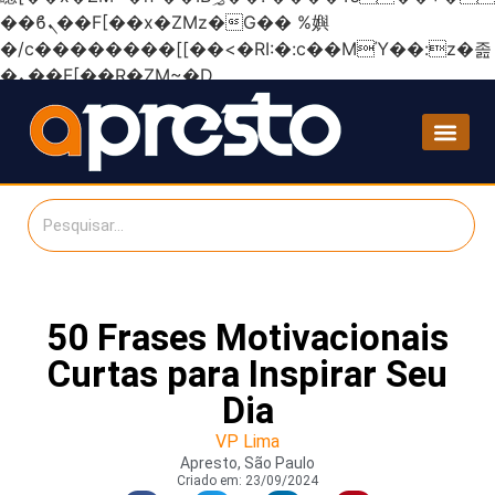
��ϐܢ��F[��x�ZMz�G�� %嬩
�/c��������[[��<�RI:�:c��MΎ��:z�졾
�ܢ��F[��R�ZM~�D
50 Frases Motivacionais
Curtas para Inspirar Seu
Dia
VP Lima
Apresto, São Paulo
Criado em:
23/09/2024