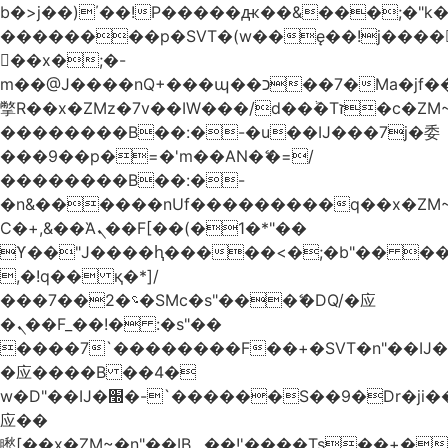
b�>j��)΄��!P�����ԫ��&���;�"k��B
��������p�SVT�(w��ę��!j����
��x�;�-
m��@J����nQ+���պ��כ��7�Ma�jf��J��ͱ4j���Ѳ�
撆R��x�ZMz�7v��IW���/d��ٞ�Тז�c�ZM~�ji�� ߒ��sQz�����Ԡ��DW��3�De�n"��M�+/
��������B��:�-�u��IJ���7j�委
���9��p�=�'m��AN�ޭ�=/
��������B��:�-
�n&������nUf���������q��x�ZM
Ϲ�+,&��Ὰܢ��F[��(�1�*"��
ϒ��"J����ԧ�����<�;�b"�� ���"j����
,�!q�� қ�*]/
���؝�2��7�SMc�s"���ޭ�DQ/�应
�ܢ��F_��!� :�s"��
����7`��������F��+�SVT�n"��IJ�
�应����B ��4�
w�D"��IJ�׭�-`������S��9�Dr�ji��EJ߅��gJ�
应��
矁[��x�ZM~�n"��IB؃��!'����Тѕ��+��(m��IK�ʭ�/|