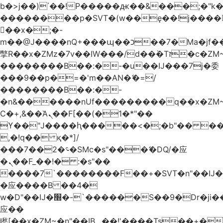
b�>j��)΄��!P�����ԫ��&���;�"k��B
��������p�SVT�(w��ę��!j����
��x�;�-
m��@J����nQ+���պ��כ��7�Ma�jf��J��ͱ4j���Ѳ�
撆R��x�ZMz�7v��IW���/d��ٞ�Тז�c�ZM~�ji�� ߒ��sQz�����Ԡ��DW��3�De�n"��M�+/
��������B��:�-�u��IJ���7j�委
���9��p�=�'m��AN�ޭ�=/
��������B��:�-
�n&������nUf���������q��x�ZM
Ϲ�+,&��Ὰܢ��F[��(�1�*"��
ϒ��"J����ԧ�����<�;�b"�� ���"j����
,�!q�� қ�*]/
���؝�2��7�SMc�s"���ޭ�DQ/�应
�ܢ��F_��!� :�s"��
����7`��������F��+�SVT�n"��IJ�
�应����B ��4�
w�D"��IJ�׭�-`������S��9�Dr�ji��EJ߅��gJ�
应��
矁[��x�ZM~�n"��IB؃��!'����Тѕ��+��(m��IK�ʭ�/|