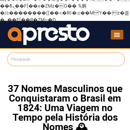
��ϐܢ��F[��x�ZMz�G�� %嬩
�/c��������[[��<�RI:�:c��MΎ��:z�졾
�ܢ��F[��R�ZM~�D
37 Nomes Masculinos que
Conquistaram o Brasil em
1824: Uma Viagem no
Tempo pela História dos
Nomes 🕰️