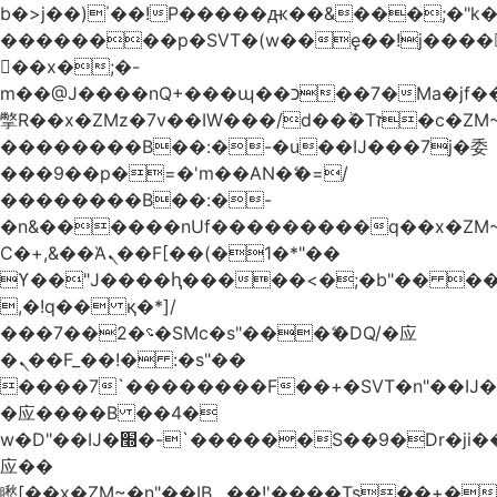
b�>j��)΄��!P�����ԫ��&���;�"k��B
��������p�SVT�(w��ę��!j����
��x�;�-
m��@J����nQ+���պ��כ��7�Ma�jf��J��ͱ4j���Ѳ�
撆R��x�ZMz�7v��IW���/d��ٞ�Тז�c�ZM~�ji�� ߒ��sQz�����Ԡ��DW��3�De�n"��M�+/
��������B��:�-�u��IJ���7j�委
���9��p�=�'m��AN�ޭ�=/
��������B��:�-
�n&������nUf���������q��x�ZM
Ϲ�+,&��Ὰܢ��F[��(�1�*"��
ϒ��"J����ԧ�����<�;�b"�� ���"j����
,�!q�� қ�*]/
���؝�2��7�SMc�s"���ޭ�DQ/�应
�ܢ��F_��!� :�s"��
����7`��������F��+�SVT�n"��IJ�
�应����B ��4�
w�D"��IJ�׭�-`������S��9�Dr�ji��EJ߅��gJ�
应��
矁[��x�ZM~�n"��IB؃��!'����Тѕ��+��(m��IK�ʭ�/|