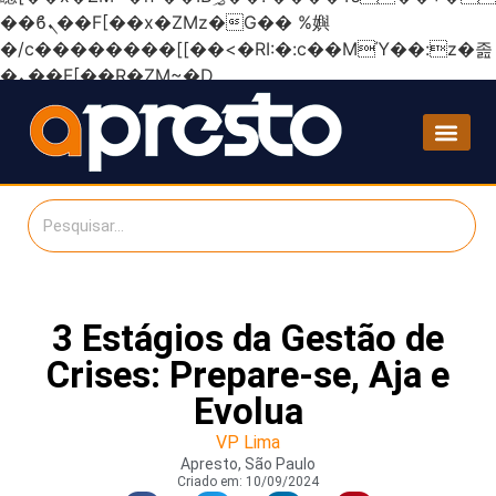
��ϐܢ��F[��x�ZMz�G�� %嬩
�/c��������[[��<�RI:�:c��MΎ��:z�졾
�ܢ��F[��R�ZM~�D
3 Estágios da Gestão de
Crises: Prepare-se, Aja e
Evolua
VP Lima
Apresto, São Paulo
Criado em:
10/09/2024