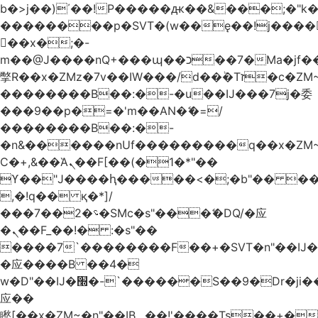
b�>j��)΄��!P�����ԫ��&���;�"k��B
��������p�SVT�(w��ę��!j����
��x�;�-
m��@J����nQ+���պ��כ��7�Ma�jf��J��ͱ4j���Ѳ�
撆R��x�ZMz�7v��IW���/d��ٞ�Тז�c�ZM~�ji�� ߒ��sQz�����Ԡ��DW��3�De�n"��M�+/
��������B��:�-�u��IJ���7j�委
���9��p�=�'m��AN�ޭ�=/
��������B��:�-
�n&������nUf���������q��x�ZM
Ϲ�+,&��Ὰܢ��F[��(�1�*"��
ϒ��"J����ԧ�����<�;�b"�� ���"j����
,�!q�� қ�*]/
���؝�2��7�SMc�s"���ޭ�DQ/�应
�ܢ��F_��!� :�s"��
����7`��������F��+�SVT�n"��IJ�
�应����B ��4�
w�D"��IJ�׭�-`������S��9�Dr�ji��EJ߅��gJ�
应��
矁[��x�ZM~�n"��IB؃��!'����Тѕ��+��(m��IK�ʭ�/|