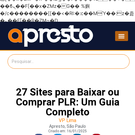
��ϐܢ��F[��x�ZMz�G�� %嬩
�/c��������[[��<�RI:�:c��MΎ��:z�졾
�ܢ��F[��R�ZM~�D
27 Sites para Baixar ou
Comprar PLR: Um Guia
Completo
VP Lima
Apresto, São Paulo
Criado em:
16/01/2025