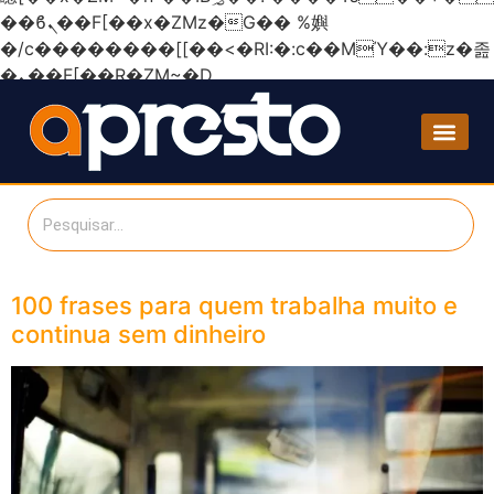
��ϐܢ��F[��x�ZMz�G�� %嬩
�/c��������[[��<�RI:�:c��MΎ��:z�졾
�ܢ��F[��R�ZM~�D
100 frases para quem trabalha muito e
continua sem dinheiro