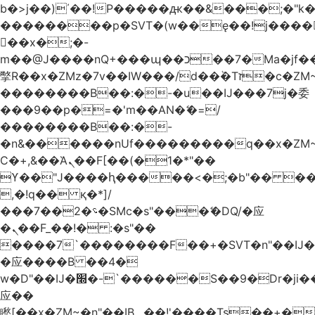
b�>j��)΄��!P�����ԫ��&���;�"k��B
��������p�SVT�(w��ę��!j����
��x�;�-
m��@J����nQ+���պ��כ��7�Ma�jf��J��ͱ4j���Ѳ�
撆R��x�ZMz�7v��IW���/d��ٞ�Тז�c�ZM~�ji�� ߒ��sQz�����Ԡ��DW��3�De�n"��M�+/
��������B��:�-�u��IJ���7j�委
���9��p�=�'m��AN�ޭ�=/
��������B��:�-
�n&������nUf���������q��x�ZM
Ϲ�+,&��Ὰܢ��F[��(�1�*"��
ϒ��"J����ԧ�����<�;�b"�� ���"j����
,�!q�� қ�*]/
���؝�2��7�SMc�s"���ޭ�DQ/�应
�ܢ��F_��!� :�s"��
����7`��������F��+�SVT�n"��IJ�
�应����B ��4�
w�D"��IJ�׭�-`������S��9�Dr�ji��EJ߅��gJ�
应��
矁[��x�ZM~�n"��IB؃��!'����Тѕ��+��(m��IK�ʭ�/|