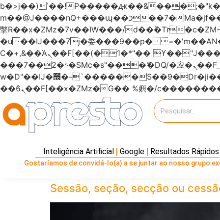
b�>j��)΄��!P�����ԫ��&���;�"k��B�޶�}��������p�SVT�(w��ę��!j�����
m��@J����nQ+���պ��כ��7�Ma�jf��J��ͱ4j���Ѳ�
撆R��x�ZMz�7v��IW���/d��ٞ�Тז�c�ZM~�ji�� ߒ��sQz�����Ԡ��DW��3�De�n"��M�+/��������B��:�-
�u��IJ���7j�委���9��p�=�'m��
Ϲ�+,&��Ὰܢ��F[��(�1�*"�� ϒ��"J����ԧ�����<�;�b"�� ���"j�����ܢ��F[��x� ,�!q�� қ�*]/
���؝�2��7�SMc�s"���ޭ�DQ/�应�ܢ��F_��!� :�s"������7`��������F��+�SVT�n"��IJ����nQ/�应����B ��4�
w�D"��IJ�׭�-`������S��9�Dr�ji��EJ߅��gJ�应��矁[��x�ZM~�n"��IB؃��!'����Тѕ��+��(m��IK�ʭ�/|
Inteligência Artificial
Google
Resultados Rápidos
Gostaríamos de convidá-lo(a) a se juntar ao nosso grupo exc
Sessão, seção, secção ou cessão