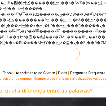
���x�;�-
AN�ޭ�=/��������B��:�-�n&���
��ϐܢ��F[��x�ZMz�G�� %嬩�/c��������[[��<�RI:�:c��MΎ��:z
Ebook
Atendimento ao Cliente
Dicas
Perguntas Frequente
lusivo onde compartilhamos dicas incríveis e atualizações valiosas
: qual a diferença entre as palavras?