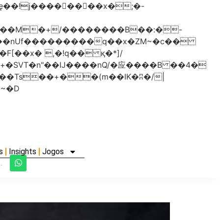
���nUf���������q��x�ZM~�
c��
�졾�ܢ��F[��R�ZM~�D
s
Insights
Jogos
.