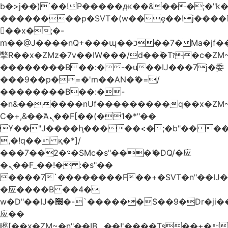
b�>j��)΄��!P�����ԫ��&���;�"k��B
��������p�SVT�(w��ę��!j����
��x�;�-
m��@J����nQ+���պ��כ��7�Ma�jf��J��ͱ4j���Ѳ�
撆R��x�ZMz�7v��IW���/d��ٞ�Тז�c�ZM~�ji�� ߒ��sQz�����Ԡ��DW��3�De�n"��M�+/
��������B��:�-�u��IJ���7j�委
���9��p�=�'m��AN�ޭ�=/
��������B��:�-
�n&������nUf���������q��x�ZM
Ϲ�+,&��Ὰܢ��F[��(�1�*"��
ϒ��"J����ԧ�����<�;�b"�� ���"j����
,�!q�� қ�*]/
���؝�2��7�SMc�s"���ޭ�DQ/�应
�ܢ��F_��!� :�s"��
����7`��������F��+�SVT�n"��IJ�
�应����B ��4�
w�D"��IJ�׭�-`������S��9�Dr�ji��EJ߅��gJ�
应��
矁[��x�ZM~�n"��IB؃��!'����Тѕ��+��(m��IK�ʭ�/|