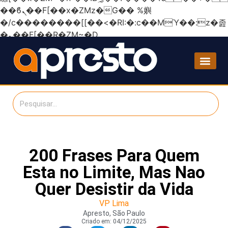
��ϐܢ��F[��x�ZMz�G�� %嬩
�/c��������[[��<�RI:�:c��MΎ��:z�졾
�ܢ��F[��R�ZM~�D
200 Frases Para Quem
Esta no Limite, Mas Nao
Quer Desistir da Vida
VP Lima
Apresto, São Paulo
Criado em:
04/12/2025