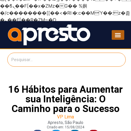
��ϐܢ��F[��x�ZMz�G�� %嬩
�/c��������[[��<�RI:�:c��MΎ��:z�졾
�ܢ��F[��R�ZM~�D
16 Hábitos para Aumentar
sua Inteligência: O
Caminho para o Sucesso
VP Lima
Apresto, São Paulo
Criado em:
15/08/2024