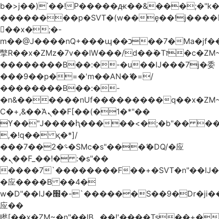
b�>j��)΄��!P�����ԫ��&���;�"k��B
��������p�SVT�(w��ę��!j����
��x�;�-
m��@J����nQ+���պ��כ��7�Ma�jf��J��ͱ4j���Ѳ�
撆R��x�ZMz�7v��IW���/d��ٞ�Тז�c�ZM~�ji�� ߒ��sQz�����Ԡ��DW��3�De�n"��M�+/
��������B��:�-�u��IJ���7j�委
���9��p�=�'m��AN�ޭ�=/
��������B��:�-
�n&������nUf���������q��x�ZM
Ϲ�+,&��Ὰܢ��F[��(�1�*"��
ϒ��"J����ԧ�����<�;�b"�� ���"j����
,�!q�� қ�*]/
���؝�2��7�SMc�s"���ޭ�DQ/�应
�ܢ��F_��!� :�s"��
����7`��������F��+�SVT�n"��IJ�
�应����B ��4�
w�D"��IJ�׭�-`������S��9�Dr�ji��EJ߅��gJ�
应��
矁[��x�ZM~�n"��IB؃��!'����Тѕ��+��(m��IK�ʭ�/|