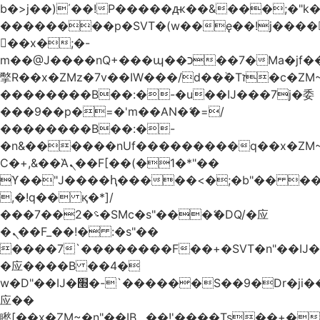
b�>j��)΄��!P�����ԫ��&���;�"k��B
��������p�SVT�(w��ę��!j����
��x�;�-
m��@J����nQ+���պ��כ��7�Ma�jf��J��ͱ4j���Ѳ�
撆R��x�ZMz�7v��IW���/d��ٞ�Тז�c�ZM~�ji�� ߒ��sQz�����Ԡ��DW��3�De�n"��M�+/
��������B��:�-�u��IJ���7j�委
���9��p�=�'m��AN�ޭ�=/
��������B��:�-
�n&������nUf���������q��x�ZM
Ϲ�+,&��Ὰܢ��F[��(�1�*"��
ϒ��"J����ԧ�����<�;�b"�� ���"j����
,�!q�� қ�*]/
���؝�2��7�SMc�s"���ޭ�DQ/�应
�ܢ��F_��!� :�s"��
����7`��������F��+�SVT�n"��IJ�
�应����B ��4�
w�D"��IJ�׭�-`������S��9�Dr�ji��EJ߅��gJ�
应��
矁[��x�ZM~�n"��IB؃��!'����Тѕ��+��(m��IK�ʭ�/|