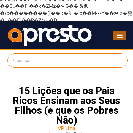
��ϐܢ��F[��x�ZMz�G�� %嬩
�/c��������[[��<�RI:�:c��MΎ��:z�졾
�ܢ��F[��R�ZM~�D
15 Lições que os Pais
Ricos Ensinam aos Seus
Filhos (e que os Pobres
Não)
VP Lima