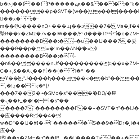
b�>j��)΄��!P�����ԫ��&���;�"k��B
��������p�SVT�(w��ę��!j����
��x�;�-
m��@J����nQ+���պ��כ��7�Ma�jf��J��ͱ4j���Ѳ�
撆R��x�ZMz�7v��IW���/d��ٞ�Тז�c�ZM~�ji�� ߒ��sQz�����Ԡ��DW��3�De�n"��M�+/
��������B��:�-�u��IJ���7j�委
���9��p�=�'m��AN�ޭ�=/
��������B��:�-
�n&������nUf���������q��x�ZM
Ϲ�+,&��Ὰܢ��F[��(�1�*"��
ϒ��"J����ԧ�����<�;�b"�� ���"j����
,�!q�� қ�*]/
���؝�2��7�SMc�s"���ޭ�DQ/�应
�ܢ��F_��!� :�s"��
����7`��������F��+�SVT�n"��IJ�
�应����B ��4�
w�D"��IJ�׭�-`������S��9�Dr�ji��EJ߅��gJ�
应��
矁[��x�ZM~�n"��IB؃��!'����Тѕ��+��(m��IK�ʭ�/|