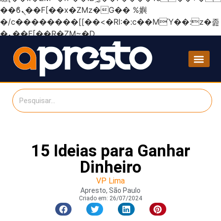
��ϐܢ��F[��x�ZMz�G�� %嬩
�/c��������[[��<�RI:�:c��MΎ��:z�졾
�ܢ��F[��R�ZM~�D
15 Ideias para Ganhar
Dinheiro
VP Lima
Apresto, São Paulo
Criado em:
26/07/2024