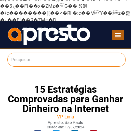
��ϐܢ��F[��x�ZMz�G�� %嬩
�/c��������[[��<�RI:�:c��MΎ��:z�졾
�ܢ��F[��R�ZM~�D
15 Estratégias
Comprovadas para Ganhar
Dinheiro na Internet
VP Lima
Apresto, São Paulo
Criado em:
17/07/2024