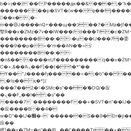
b�>j��)΄��!P�����ԫ��&���;�"k��B
��������p�SVT�(w��ę��!j����
��x�;�-
m��@J����nQ+���պ��כ��7�Ma�jf��J��ͱ4j���Ѳ�
撆R��x�ZMz�7v��IW���/d��ٞ�Тז�c�ZM~�ji�� ߒ��sQz�����Ԡ��DW��3�De�n"��M�+/
��������B��:�-�u��IJ���7j�委
���9��p�=�'m��AN�ޭ�=/
��������B��:�-
�n&������nUf���������q��x�ZM
Ϲ�+,&��Ὰܢ��F[��(�1�*"��
ϒ��"J����ԧ�����<�;�b"�� ���"j����
,�!q�� қ�*]/
���؝�2��7�SMc�s"���ޭ�DQ/�应
�ܢ��F_��!� :�s"��
����7`��������F��+�SVT�n"��IJ�
�应����B ��4�
w�D"��IJ�׭�-`������S��9�Dr�ji��EJ߅��gJ�
应��
矁[��x�ZM~�n"��IB؃��!'����Тѕ��+��(m��IK�ʭ�/|