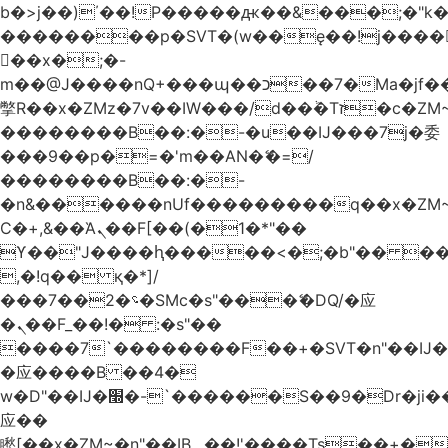
b�>j��)΄��!P�����ԫ��&���;�"k��B
��������p�SVT�(w��ę��!j����
��x�;�-
m��@J����nQ+���պ��כ��7�Ma�jf��J��ͱ4j���Ѳ�
撆R��x�ZMz�7v��IW���/d��ٞ�Тז�c�ZM~�ji�� ߒ��sQz�����Ԡ��DW��3�De�n"��M�+/
��������B��:�-�u��IJ���7j�委
���9��p�=�'m��AN�ޭ�=/
��������B��:�-
�n&������nUf���������q��x�ZM
Ϲ�+,&��Ὰܢ��F[��(�1�*"��
ϒ��"J����ԧ�����<�;�b"�� ���"j����
,�!q�� қ�*]/
���؝�2��7�SMc�s"���ޭ�DQ/�应
�ܢ��F_��!� :�s"��
����7`��������F��+�SVT�n"��IJ�
�应����B ��4�
w�D"��IJ�׭�-`������S��9�Dr�ji��EJ߅��gJ�
应��
矁[��x�ZM~�n"��IB؃��!'����Тѕ��+��(m��IK�ʭ�/|