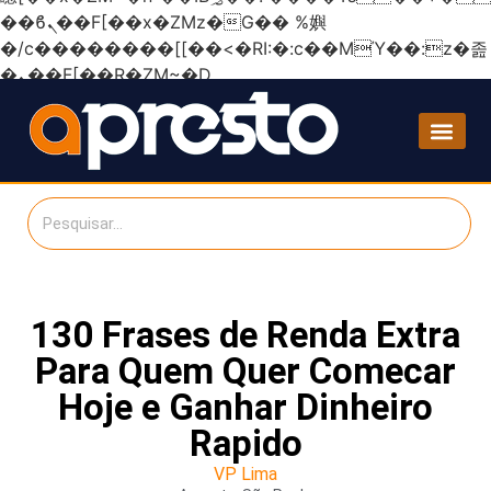
��ϐܢ��F[��x�ZMz�G�� %嬩
�/c��������[[��<�RI:�:c��MΎ��:z�졾
�ܢ��F[��R�ZM~�D
130 Frases de Renda Extra
Para Quem Quer Comecar
Hoje e Ganhar Dinheiro
Rapido
VP Lima