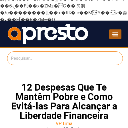
��ϐܢ��F[��x�ZMz�G�� %嬩
�/c��������[[��<�RI:�:c��MΎ��:z�졾
�ܢ��F[��R�ZM~�D
12 Despesas Que Te
Mantêm Pobre e Como
Evitá-las Para Alcançar a
Liberdade Financeira
VP Lima