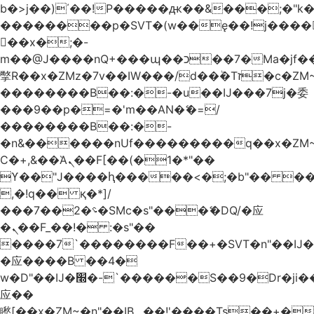
b�>j��)΄��!P�����ԫ��&���;�"k��B
��������p�SVT�(w��ę��!j����
��x�;�-
m��@J����nQ+���պ��כ��7�Ma�jf��J��ͱ4j���Ѳ�
撆R��x�ZMz�7v��IW���/d��ٞ�Тז�c�ZM~�ji�� ߒ��sQz�����Ԡ��DW��3�De�n"��M�+/
��������B��:�-�u��IJ���7j�委
���9��p�=�'m��AN�ޭ�=/
��������B��:�-
�n&������nUf���������q��x�ZM
Ϲ�+,&��Ὰܢ��F[��(�1�*"��
ϒ��"J����ԧ�����<�;�b"�� ���"j����
,�!q�� қ�*]/
���؝�2��7�SMc�s"���ޭ�DQ/�应
�ܢ��F_��!� :�s"��
����7`��������F��+�SVT�n"��IJ�
�应����B ��4�
w�D"��IJ�׭�-`������S��9�Dr�ji��EJ߅��gJ�
应��
矁[��x�ZM~�n"��IB؃��!'����Тѕ��+��(m��IK�ʭ�/|