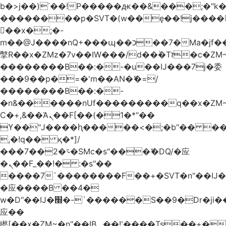
b�>j��)΄��!P�����ԫ��&���;�"k��B
��������p�SVT�(w��ę��!j����
��x�;�-
m��@J����nQ+���պ��כ��7�Ma�jf��J��ͱ4j���Ѳ�
撆R��x�ZMz�7v��IW���/d��ٞ�Тז�c�ZM~�ji�� ߒ��sQz�����Ԡ��DW��3�De�n"��M�+/
��������B��:�-�u��IJ���7j�委
���9��p�=�'m��AN�ޭ�=/
��������B��:�-
�n&������nUf���������q��x�ZM
Ϲ�+,&��Ὰܢ��F[��(�1�*"��
ϒ��"J����ԧ�����<�;�b"�� ���"j����
,�!q�� қ�*]/
���؝�2��7�SMc�s"���ޭ�DQ/�应
�ܢ��F_��!� :�s"��
����7`��������F��+�SVT�n"��IJ�
�应����B ��4�
w�D"��IJ�׭�-`������S��9�Dr�ji��EJ߅��gJ�
应��
矁[��x�ZM~�n"��IB؃��!'����Тѕ��+��(m��IK�ʭ�/|