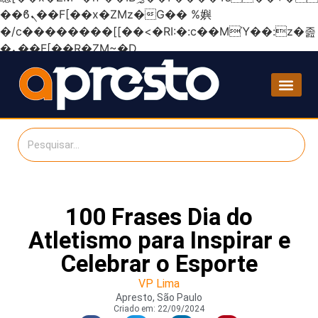
��ϐܢ��F[��x�ZMz�G�� %嬩
�/c��������[[��<�RI:�:c��MΎ��:z�졾
�ܢ��F[��R�ZM~�D
100 Frases Dia do
Atletismo para Inspirar e
Celebrar o Esporte
VP Lima
Apresto, São Paulo
Criado em:
22/09/2024