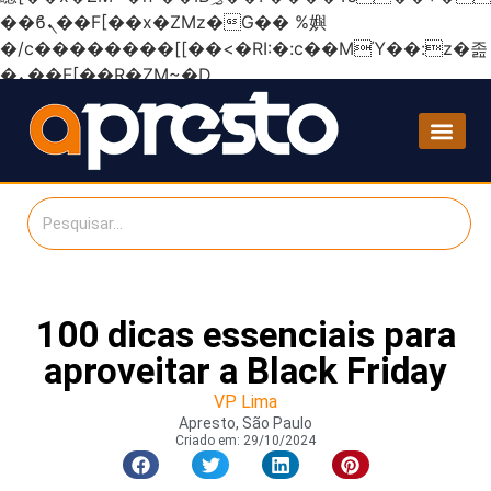
��ϐܢ��F[��x�ZMz�G�� %嬩
�/c��������[[��<�RI:�:c��MΎ��:z�졾
�ܢ��F[��R�ZM~�D
100 dicas essenciais para
aproveitar a Black Friday
VP Lima
Apresto, São Paulo
Criado em:
29/10/2024