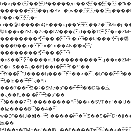
b�>j��)΄��!P�����ԫ��&���;�"k��B
��������p�SVT�(w��ę��!j����
��x�;�-
m��@J����nQ+���պ��כ��7�Ma�jf��J��ͱ4j���Ѳ�
撆R��x�ZMz�7v��IW���/d��ٞ�Тז�c�ZM~�ji�� ߒ��sQz�����Ԡ��DW��3�De�n"��M�+/
��������B��:�-�u��IJ���7j�委
���9��p�=�'m��AN�ޭ�=/
��������B��:�-
�n&������nUf���������q��x�ZM
Ϲ�+,&��Ὰܢ��F[��(�1�*"��
ϒ��"J����ԧ�����<�;�b"�� ���"j����
,�!q�� қ�*]/
���؝�2��7�SMc�s"���ޭ�DQ/�应
�ܢ��F_��!� :�s"��
����7`��������F��+�SVT�n"��IJ�
�应����B ��4�
w�D"��IJ�׭�-`������S��9�Dr�ji��EJ߅��gJ�
应��
矁[��x�ZM~�n"��IB؃��!'����Тѕ��+��(m��IK�ʭ�/|